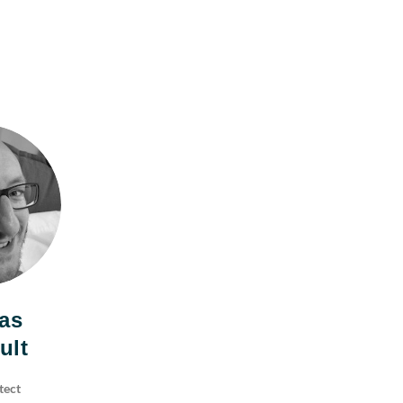
as
ult
tect