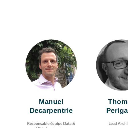
MD
TP
Manuel
Thom
Decarpentrie
Periga
Responsable équipe Data &
Lead Archi